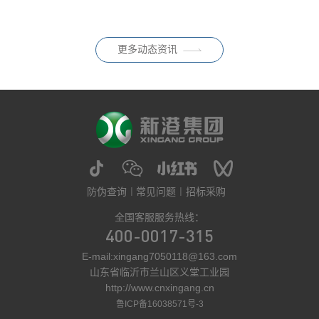
2026年05月29日
式迈入国标升级、门槛抬升、标
0.050mg/m³），终结了此前 E1
准迭代的关键过渡期。随着E0、
级作为唯一强制标准的历史；同
ENF、HENF多级环保分级逐步
时配套推荐性标
普及，消费者对家居板材的环保
更多动态资讯
要求持续走高，健康、纯净、安
全已然成为家装选材核心诉求。
但在
防伪查询
常见问题
招标采购
全国客服服务热线：
400-0017-315
E-mail:xingang7050118@163.com
山东省临沂市兰山区义堂工业园
http://www.cnxingang.cn
鲁ICP备16038571号-3