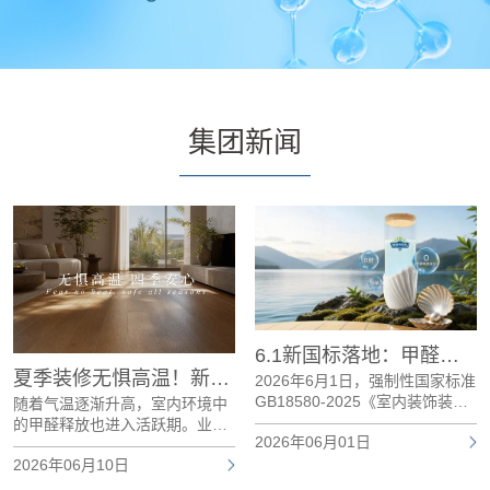
集团新闻
6.1新国标落地：甲醛达标只是及格，板材环保的终极战场在哪？
2026年6月1日，强制性国家标准
GB18580-2025《室内装饰装修
敢「亲」真环保 亲鉴高品质——新港仿生精板敢「亲」全民亲鉴活动正式启动
材料 人造板及其制品中甲醛释放
GB 18580-2025人造板新国标已
2026年06月01日
限量》正式实施。本次修订最核
正式发布，即将于2026年6月1日
心的变化是：将人造板制品的甲
全面强制实施，家居板材行业正
醛释放限量统一提升至E0级（≤